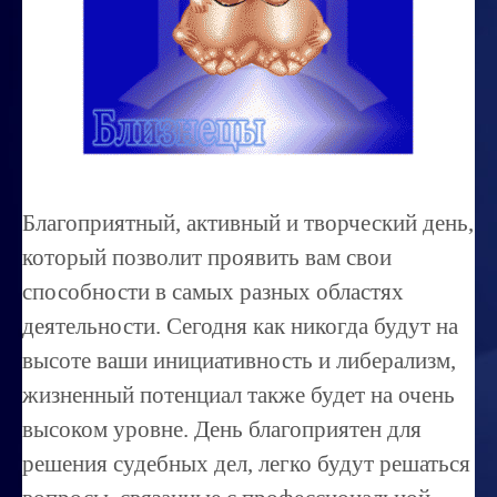
Миссиональность
Королевский гороскоп
Найти идеального партнера
Корректировка характера
Профпригодность ребенка
Благоприятный, активный и творческий день,
Совместимость
который позволит проявить вам свои
ОБУЧЕНИЕ
способности в самых разных областях
деятельности. Сегодня как никогда будут на
Занятия по расшифровке снов
высоте ваши инициативность и либерализм,
Магия денег
жизненный потенциал также будет на очень
Ищем любовь
высоком уровне. День благоприятен для
Позитивное мышление
решения судебных дел, легко будут решаться