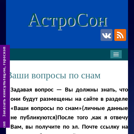
АстроСон
ГЛАВНАЯ
УСЛУГИ
Ваши вопросы по снам
Услуги парапсихолога
Задавая вопрос — Вы должны знать, что
Очищение и подзарядка энергополя
они будут размещены на сайте в разделе
Изготовление индивидуальных талисманов
«Ваши вопросы по снам»(личные данные
Услуги астролога
не публикуются)После того ,как я отвечу
Семейный астропсихолог
Вам, вы получите по эл. Почте ссылку на