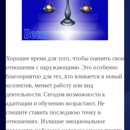
Миссиональность
Королевский гороскоп
Найти идеального партнера
Корректировка характера
Профпригодность ребенка
Хорошее время для того, чтобы оценить свои
Совместимость
отношения с окружающими. Это особенно
ОБУЧЕНИЕ
благоприятно для тех, кто вливается в новый
коллектив, меняет работу или вид
Занятия по расшифровке снов
деятельности. Сегодня возможности к
Магия денег
адаптации и обучению возрастают. Не
Ищем любовь
спешите ставить последнюю точку в
Позитивное мышление
отношениях. Излишне эмоциональное