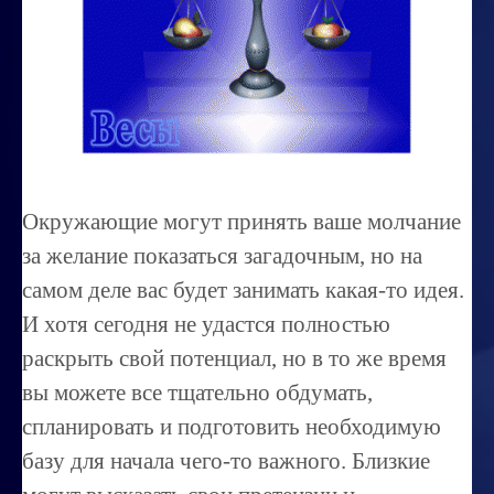
Миссиональность
Королевский гороскоп
Найти идеального партнера
Корректировка характера
Профпригодность ребенка
Окружающие могут принять ваше молчание
Совместимость
за желание показаться загадочным, но на
ОБУЧЕНИЕ
самом деле вас будет занимать какая-то идея.
И хотя сегодня не удастся полностью
Занятия по расшифровке снов
раскрыть свой потенциал, но в то же время
Магия денег
вы можете все тщательно обдумать,
Ищем любовь
спланировать и подготовить необходимую
Позитивное мышление
базу для начала чего-то важного. Близкие