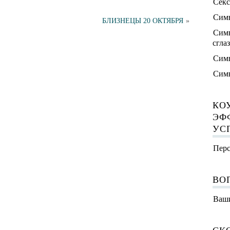
Секс
Симв
БЛИЗНЕЦЫ 20 ОКТЯБРЯ
»
Симв
сгла
Симв
Симв
КО
ЭФ
УС
Перс
ВО
Ваши