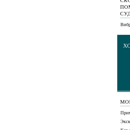
СК
ПО
СУ
Вибр
Х
МО
Прим
Экск