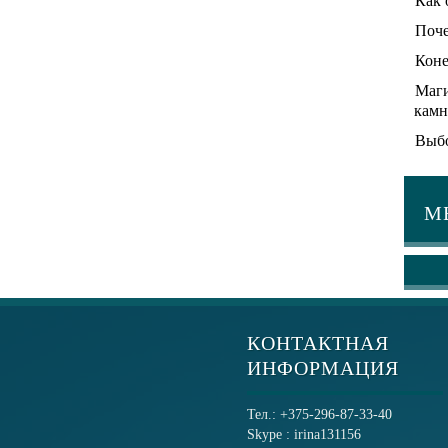
Как 
Поче
Коне
Маги
камн
Выбо
М
КОНТАКТНАЯ
ИНФОРМАЦИЯ
Тел.: +375-296-87-33-40
Skype : irina131156