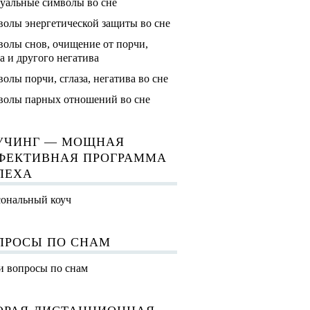
уальные символы во сне
олы энергетической защиты во сне
олы снов, очищение от порчи,
за и другого негатива
олы порчи, сглаза, негатива во сне
олы парных отношений во сне
УЧИНГ — МОЩНАЯ
ФЕКТИВНАЯ ПРОГРАММА
ПЕХА
ональный коуч
ПРОСЫ ПО СНАМ
 вопросы по снам