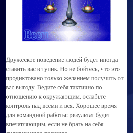
Миссиональность
Королевский гороскоп
Найти идеального партнера
Корректировка характера
Профпригодность ребенка
Дружеское поведение людей будет иногда
Совместимость
ставить вас в тупик. Но не бойтесь, что это
ОБУЧЕНИЕ
продиктовано только желанием получить от
вас выгоду. Ведите себя тактично по
Занятия по расшифровке снов
отношению к окружающим, ослабьте
Магия денег
контроль над всеми и вся. Хорошее время
Ищем любовь
для командной работы: результат будет
Позитивное мышление
впечатляющим, если не брать на себя