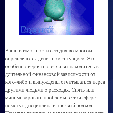
Миссиональность
Королевский гороскоп
Найти идеального партнера
Корректировка характера
Профпригодность ребенка
Ваши возможности сегодня во многом
Совместимость
определяются денежной ситуацией. Это
ОБУЧЕНИЕ
особенно вероятно, если вы находитесь в
длительной финансовой зависимости от
Занятия по расшифровке снов
кого-либо и вынуждены отчитываться перед
Магия денег
другими людьми о расходах. Снять или
Ищем любовь
минимизировать проблемы в этой сфере
Позитивное мышление
помогут дисциплина и трезвый подход.