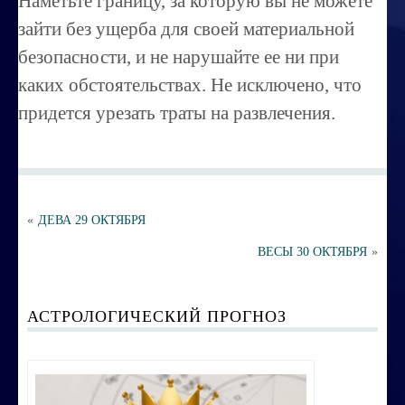
Наметьте границу, за которую вы не можете
Порча ,сглаз
зайти без ущерба для своей материальной
Усовершенствование личности
безопасности, и не нарушайте ее ни при
Перепрограммирование на счастье
каких обстоятельствах. Не исключено, что
придется урезать траты на развлечения.
Секреты успешных продаж
Психоэнергетическая гимнастика
Занятия по эзотерике
Этика семейных взаимоотношений
«
ДЕВА 29 ОКТЯБРЯ
ВЕСЫ 30 ОКТЯБРЯ
»
Вибрационные коды на здоровье
Ваша жизненная миссия
АСТРОЛОГИЧЕСКИЙ ПРОГНОЗ
Управление эмоциями и мыслями
Экспресс-курс по Су-джок терапии
Воспитание ребенка без угроз и насилия