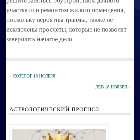
решите заняться обустройством дачного
Порча ,сглаз
участка или ремонтом жилого помещения,
Усовершенствование личности
поскольку вероятны травмы, также не
Перепрограммирование на счастье
исключены просчеты, которые не позволят
завершить начатое дело.
Секреты успешных продаж
Психоэнергетическая гимнастика
Занятия по эзотерике
Этика семейных взаимоотношений
«
КОЗЕРОГ 18 НОЯБРЯ
ЛЕВ 18 НОЯБРЯ
»
Вибрационные коды на здоровье
Ваша жизненная миссия
АСТРОЛОГИЧЕСКИЙ ПРОГНОЗ
Управление эмоциями и мыслями
Экспресс-курс по Су-джок терапии
Воспитание ребенка без угроз и насилия