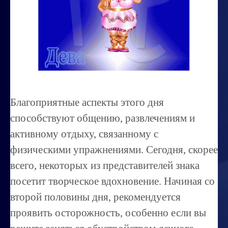
Миссиональность
Королевский гороскоп
Найти идеального партнера
Корректировка характера
Профпригодность ребенка
Благоприятные аспекты этого дня
Совместимость
способствуют общению, развлечениям и
ОБУЧЕНИЕ
активному отдыху, связанному с
физическими упражнениями. Сегодня, скорее
Занятия по расшифровке снов
всего, некоторых из представителей знака
Магия денег
посетит творческое вдохновение. Начиная со
Ищем любовь
второй половины дня, рекомендуется
Позитивное мышление
проявить осторожность, особенно если вы