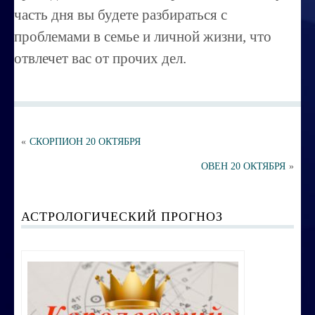
часть дня вы будете разбираться с
Порча ,сглаз
проблемами в семье и личной жизни, что
Усовершенствование личности
отвлечет вас от прочих дел.
Перепрограммирование на счастье
Секреты успешных продаж
Психоэнергетическая гимнастика
«
СКОРПИОН 20 ОКТЯБРЯ
Занятия по эзотерике
ОВЕН 20 ОКТЯБРЯ
»
Этика семейных взаимоотношений
Вибрационные коды на здоровье
АСТРОЛОГИЧЕСКИЙ ПРОГНОЗ
Ваша жизненная миссия
Управление эмоциями и мыслями
Экспресс-курс по Су-джок терапии