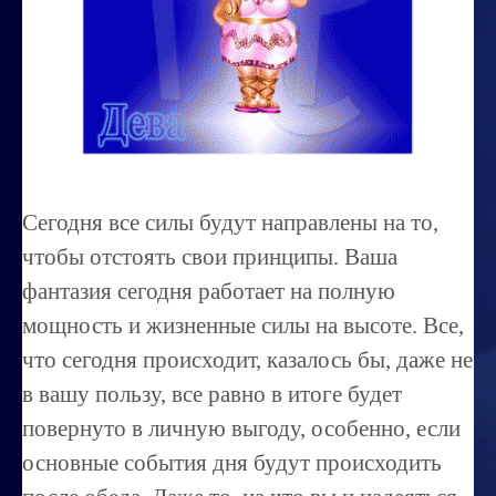
Миссиональность
Королевский гороскоп
Найти идеального партнера
Корректировка характера
Профпригодность ребенка
Сегодня все силы будут направлены на то,
Совместимость
чтобы отстоять свои принципы. Ваша
ОБУЧЕНИЕ
фантазия сегодня работает на полную
мощность и жизненные силы на высоте. Все,
Занятия по расшифровке снов
что сегодня происходит, казалось бы, даже не
Магия денег
в вашу пользу, все равно в итоге будет
Ищем любовь
повернуто в личную выгоду, особенно, если
Позитивное мышление
основные события дня будут происходить