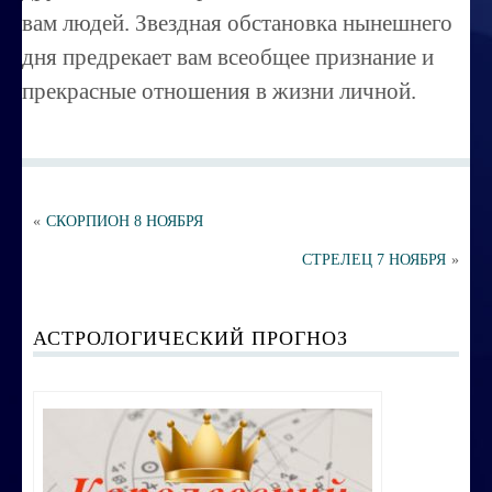
вам людей. Звездная обстановка нынешнего
Порча ,сглаз
дня предрекает вам всеобщее признание и
Усовершенствование личности
прекрасные отношения в жизни личной.
Перепрограммирование на счастье
Секреты успешных продаж
Психоэнергетическая гимнастика
«
СКОРПИОН 8 НОЯБРЯ
Занятия по эзотерике
СТРЕЛЕЦ 7 НОЯБРЯ
»
Этика семейных взаимоотношений
Вибрационные коды на здоровье
АСТРОЛОГИЧЕСКИЙ ПРОГНОЗ
Ваша жизненная миссия
Управление эмоциями и мыслями
Экспресс-курс по Су-джок терапии