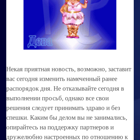
Миссиональность
Королевский гороскоп
Найти идеального партнера
Корректировка характера
Профпригодность ребенка
Некая приятная новость, возможно, заставит
Совместимость
вас сегодня изменить намеченный ранее
ОБУЧЕНИЕ
распорядок дня. Не отказывайте сегодня в
выполнении просьб, однако все свои
Занятия по расшифровке снов
решения следует принимать здраво и без
Магия денег
спешки. Каким бы делом вы не занимались,
Ищем любовь
опирайтесь на поддержку партнеров и
Позитивное мышление
дружелюбно настроенных по отношению к