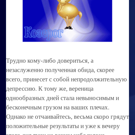
Миссиональность
Королевский гороскоп
Найти идеального партнера
Корректировка характера
Профпригодность ребенка
Трудно кому-либо довериться, а
Совместимость
незаслуженно полученная обида, скорее
ОБУЧЕНИЕ
всего, принесет с собой непродолжительную
депрессию. К тому же, вереница
Занятия по расшифровке снов
однообразных дней стала невыносимым и
Магия денег
бесконечным грузом на ваших плечах.
Ищем любовь
Однако не отчаивайтесь, весьма скоро грядут
Позитивное мышление
положительные результаты и уже к вечеру