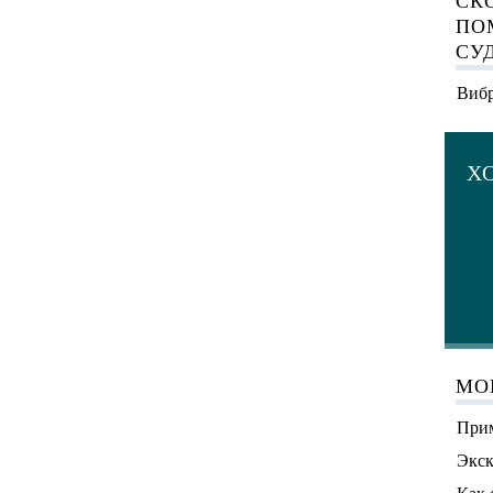
СК
ПО
СУ
Вибр
Х
МО
Прим
Экск