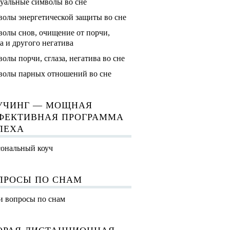
уальные символы во сне
олы энергетической защиты во сне
олы снов, очищение от порчи,
за и другого негатива
олы порчи, сглаза, негатива во сне
олы парных отношений во сне
УЧИНГ — МОЩНАЯ
ФЕКТИВНАЯ ПРОГРАММА
ПЕХА
ональный коуч
ПРОСЫ ПО СНАМ
 вопросы по снам