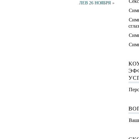
Секс
ЛЕВ 26 НОЯБРЯ
»
Симв
Симв
сгла
Симв
Симв
КО
ЭФ
УС
Перс
ВО
Ваши