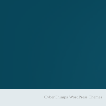
CyberChimps WordPress Themes