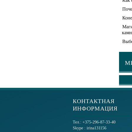
Как 
Поче
Коне
Маги
камн
Выбо
М
КОНТАКТНАЯ
ИНФОРМАЦИЯ
Тел.: +375-296-87-33-40
Skype : irina131156