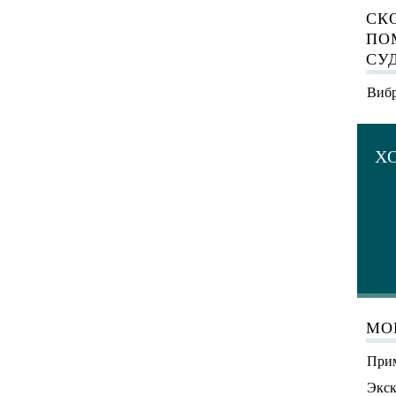
СК
ПО
СУ
Вибр
Х
МО
Прим
Экск