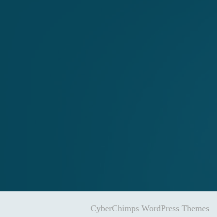
CyberChimps WordPress Themes