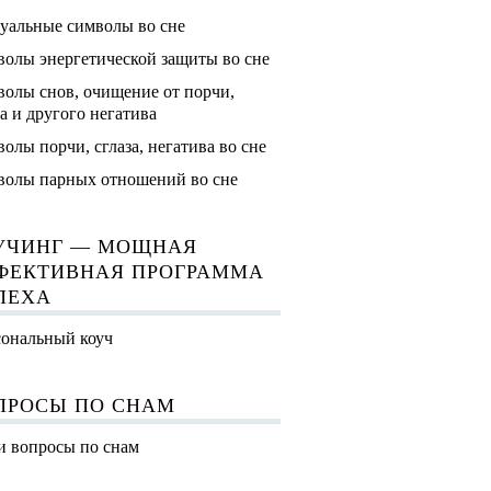
уальные символы во сне
олы энергетической защиты во сне
олы снов, очищение от порчи,
за и другого негатива
олы порчи, сглаза, негатива во сне
олы парных отношений во сне
УЧИНГ — МОЩНАЯ
ФЕКТИВНАЯ ПРОГРАММА
ПЕХА
ональный коуч
ПРОСЫ ПО СНАМ
 вопросы по снам