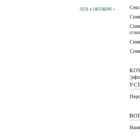
Секс
ЛЕВ 4 ОКТЯБРЯ
»
Симв
Симв
сгла
Симв
Симв
КО
ЭФ
УС
Перс
ВО
Ваши