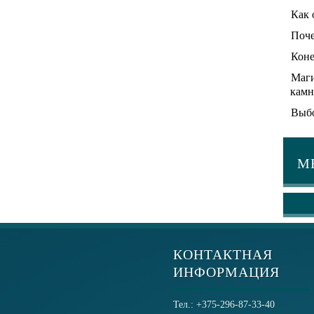
Как 
Поче
Коне
Маги
камн
Выбо
М
КОНТАКТНАЯ
ИНФОРМАЦИЯ
Тел.: +375-296-87-33-40