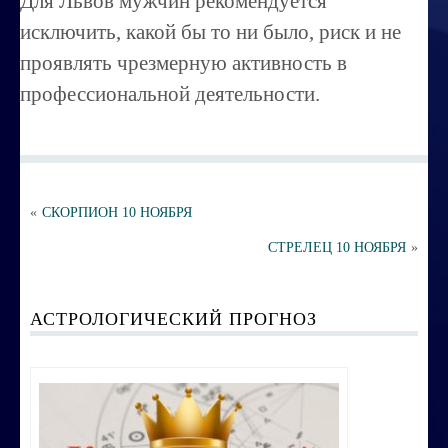
Для Львов мужчин рекомендуется
Порча ,сглаз
исключить, какой бы то ни было, риск и не
Усовершенствование личности
проявлять чрезмерную активность в
Перепрограммирование на счастье
профессиональной деятельности.
Секреты успешных продаж
Психоэнергетическая гимнастика
Занятия по эзотерике
«
СКОРПИОН 10 НОЯБРЯ
Этика семейных взаимоотношений
СТРЕЛЕЦ 10 НОЯБРЯ
»
Вибрационные коды на здоровье
АСТРОЛОГИЧЕСКИЙ ПРОГНОЗ
Ваша жизненная миссия
Управление эмоциями и мыслями
Экспресс-курс по Су-джок терапии
Воспитание ребенка без угроз и насилия