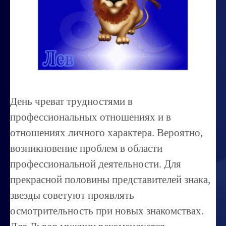
Миссиональность
Королевский гороскоп
Найти идеального партнера
Корректировка характера
Профпригодность ребенка
День чреват трудностями в
Совместимость
профессиональных отношениях и в
ОБУЧЕНИЕ
отношениях личного характера. Вероятно,
возникновение проблем в области
Занятия по расшифровке снов
профессиональной деятельности. Для
Магия денег
прекрасной половины представителей знака,
Ищем любовь
звезды советуют проявлять
Позитивное мышление
осмотрительность при новых знакомствах.