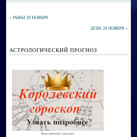
Порча ,сглаз
Усовершенствование личности
«
РЫБЫ 28 НОЯБРЯ
Перепрограммирование на счастье
ДЕВА 28 НОЯБРЯ
»
Секреты успешных продаж
АСТРОЛОГИЧЕСКИЙ ПРОГНОЗ
Психоэнергетическая гимнастика
Занятия по эзотерике
Этика семейных взаимоотношений
Вибрационные коды на здоровье
Ваша жизненная миссия
Управление эмоциями и мыслями
Экспресс-курс по Су-джок терапии
Королевский гороскоп
Воспитание ребенка без угроз и насилия