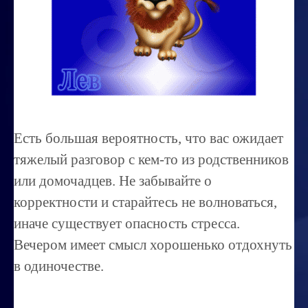
Миссиональность
Королевский гороскоп
Найти идеального партнера
Корректировка характера
Профпригодность ребенка
Есть большая вероятность, что вас ожидает
Совместимость
тяжелый разговор с кем-то из родственников
ОБУЧЕНИЕ
или домочадцев. Не забывайте о
корректности и старайтесь не волноваться,
Занятия по расшифровке снов
иначе существует опасность стресса.
Магия денег
Вечером имеет смысл хорошенько отдохнуть
Ищем любовь
в одиночестве.
Позитивное мышление