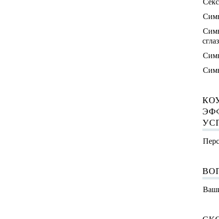
Секс
Симв
Симв
сгла
Симв
Симв
КО
ЭФ
УС
Перс
ВО
Ваши