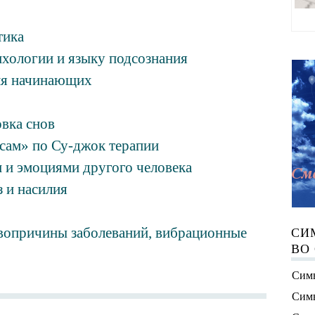
тика
ихологии и языку подсознания
ля начинающих
вка снов
 сам» по Су-джок терапии
 и эмоциями другого человека
з и насилия
рвопричины заболеваний, вибрационные
СИ
ВО
Симв
Симв