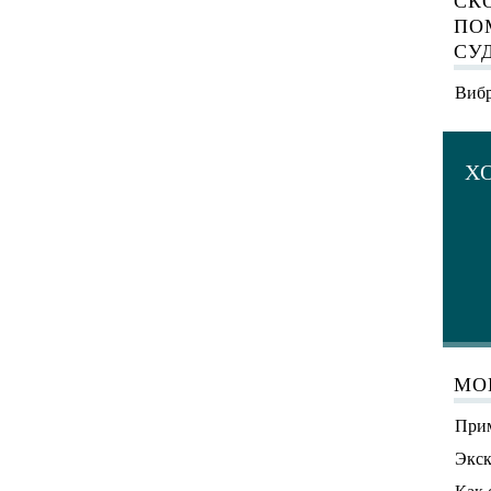
СК
ПО
СУ
Вибр
Х
МО
Прим
Экск