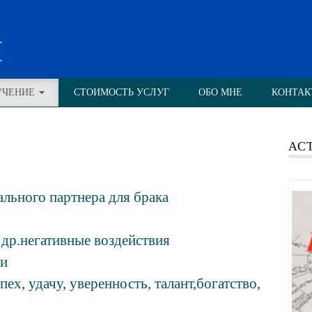
н
УЧЕНИЕ
СТОИМОСТЬ УСЛУГ
ОБО МНЕ
КОНТАК
АС
льного партнера для брака
 др.негативные воздействия
ти
х, удачу, уверенность, талант,богатство,