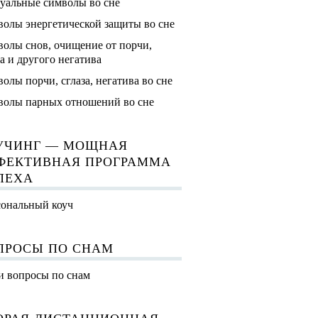
уальные символы во сне
олы энергетической защиты во сне
олы снов, очищение от порчи,
за и другого негатива
олы порчи, сглаза, негатива во сне
олы парных отношений во сне
УЧИНГ — МОЩНАЯ
ФЕКТИВНАЯ ПРОГРАММА
ПЕХА
ональный коуч
ПРОСЫ ПО СНАМ
 вопросы по снам