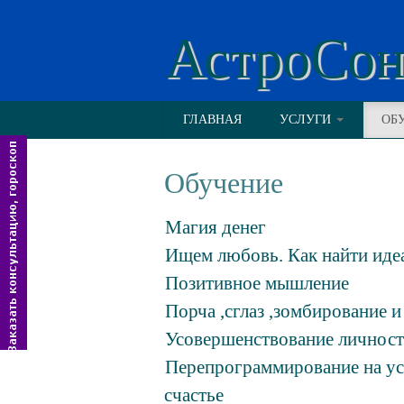
АстроСо
ГЛАВНАЯ
УСЛУГИ
ОБ
Обучение
Магия денег
Ищем любовь. Как найти идеа
Позитивное мышление
Порча ,сглаз ,зомбирование и
Усовершенствование личнос
Перепрограммирование на успе
счастье