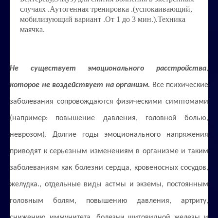
случаях .Аутогенная тренировка .(успокаивающий,
Строим счастливую семью
мобилизующий вариант .От 1 до 3 мин.).Техника
маячка.
СТОИМОСТЬ УСЛУГ
ОБО МНЕ
Не существует эмоционального расстройства
,
КОНТАКТЫ
которое не воздействует на организм.
Все психические
заболевания сопровождаются физическими симптомами
(например: повышение давления, головной болью,
неврозом). Долгие годы эмоционального напряжения
приводят к серьезным изменениям в организме и таким
заболеваниям как болезни сердца, кровеносных сосудов,
желудка., отдельные виды астмы и экземы, постоянным
головным болям, повышению давления, артриту,
снижению иммунитета, болезни щитовидной железы и