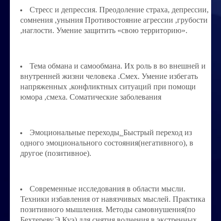
Порча ,сглаз
Стресс и депрессия. Преодоление страха, депрессии,
сомнения ,уныния Противостояние агрессии ,грубости
Усовершенствование личности
,наглости. Умение защитить «свою территорию».
Перепрограммирование на счастье
Секреты успешных продаж
Тема обмана и самообмана. Их роль в во внешней и
внутренней жизни человека .Смех. Умение избегать
Психоэнергетическая гимнастика
напряженных ,конфликтных ситуаций при помощи
юмора ,смеха. Соматические заболевания
Занятия по эзотерике
Этика семейных взаимоотношений
Эмоциональные переходы
Быстрый переход из
.
Вибрационные коды на здоровье
одного эмоционального состояния(негативного), в
другое (позитивное).
Ваша жизненная миссия
Управление эмоциями и мыслями
Современные исследования в области мысли.
Техники избавления от навязчивых мыслей. Практика
Экспресс-курс по Су-джок терапии
позитивного мышления. Методы самовнушения(по
Воспитание ребенка без угроз и насилия
Бехтереву,Э.Куэ) для снятия волнения в экстренных