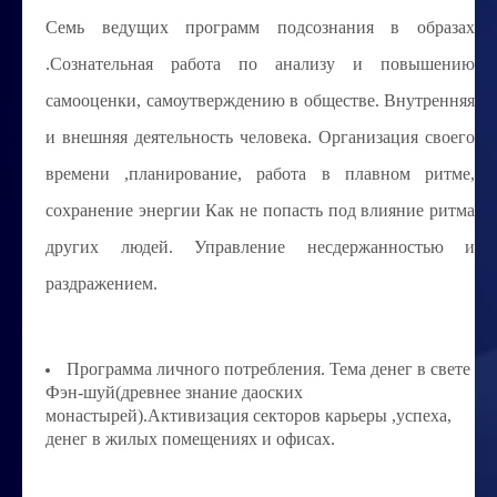
Миссиональность
Семь ведущих программ подсознания в образах
Королевский гороскоп
.Сознательная работа по анализу и повышению
самооценки, самоутверждению в обществе. Внутренняя
Найти идеального партнера
и внешняя деятельность человека. Организация своего
Корректировка характера
времени ,планирование, работа в плавном ритме,
Профпригодность ребенка
сохранение энергии Как не попасть под влияние ритма
Совместимость
других людей. Управление несдержанностью и
ОБУЧЕНИЕ
раздражением.
Занятия по расшифровке снов
Магия денег
Программа личного потребления. Тема денег в свете
Фэн-шуй(древнее знание даоских
Ищем любовь
монастырей).Активизация секторов карьеры ,успеха,
денег в жилых помещениях и офисах.
Позитивное мышление