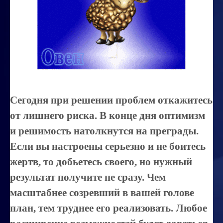
Миссиональность
Королевский гороскоп
Найти идеального партнера
Корректировка характера
Профпригодность ребенка
Сегодня при решении проблем откажитесь
Совместимость
от лишнего риска. В конце дня оптимизм
ОБУЧЕНИЕ
и решимость натолкнутся на преграды.
Если вы настроены серьезно и не боитесь
Занятия по расшифровке снов
жертв, то добьетесь своего, но нужный
Магия денег
результат получите не сразу. Чем
Ищем любовь
масштабнее созревший в вашей голове
Позитивное мышление
план, тем труднее его реализовать. Любое