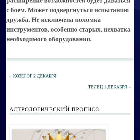
расширение возможностей будет даваться
Порча ,сглаз
с боем. Может подвергнуться испытанию
Усовершенствование личности
дружба. Не исключена поломка
Перепрограммирование на счастье
инструментов, особенно старых, нехватка
необходимого оборудования.
Секреты успешных продаж
Психоэнергетическая гимнастика
Занятия по эзотерике
Этика семейных взаимоотношений
«
КОЗЕРОГ 2 ДЕКАБРЯ
ТЕЛЕЦ 1 ДЕКАБРЯ
»
Вибрационные коды на здоровье
Ваша жизненная миссия
АСТРОЛОГИЧЕСКИЙ ПРОГНОЗ
Управление эмоциями и мыслями
Экспресс-курс по Су-джок терапии
Воспитание ребенка без угроз и насилия