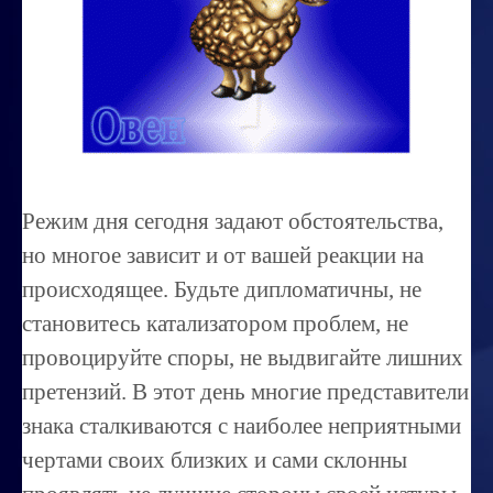
Миссиональность
Королевский гороскоп
Найти идеального партнера
Корректировка характера
Профпригодность ребенка
Режим дня сегодня задают обстоятельства,
Совместимость
но многое зависит и от вашей реакции на
ОБУЧЕНИЕ
происходящее. Будьте дипломатичны, не
становитесь катализатором проблем, не
Занятия по расшифровке снов
провоцируйте споры, не выдвигайте лишних
Магия денег
претензий. В этот день многие представители
Ищем любовь
знака сталкиваются с наиболее неприятными
Позитивное мышление
чертами своих близких и сами склонны