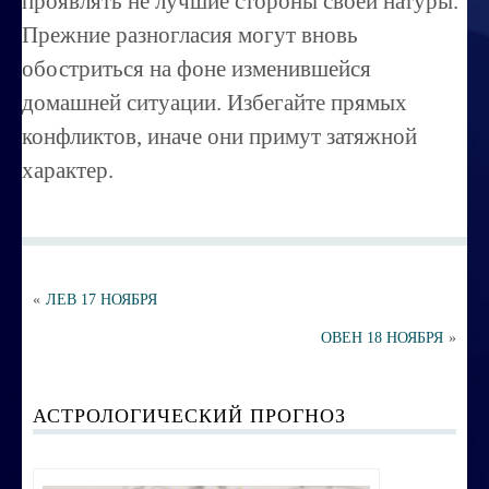
проявлять не лучшие стороны своей натуры.
Порча ,сглаз
Прежние разногласия могут вновь
Усовершенствование личности
обостриться на фоне изменившейся
Перепрограммирование на счастье
домашней ситуации. Избегайте прямых
конфликтов, иначе они примут затяжной
Секреты успешных продаж
характер.
Психоэнергетическая гимнастика
Занятия по эзотерике
Этика семейных взаимоотношений
«
ЛЕВ 17 НОЯБРЯ
Вибрационные коды на здоровье
ОВЕН 18 НОЯБРЯ
»
Ваша жизненная миссия
Управление эмоциями и мыслями
АСТРОЛОГИЧЕСКИЙ ПРОГНОЗ
Экспресс-курс по Су-джок терапии
Воспитание ребенка без угроз и насилия