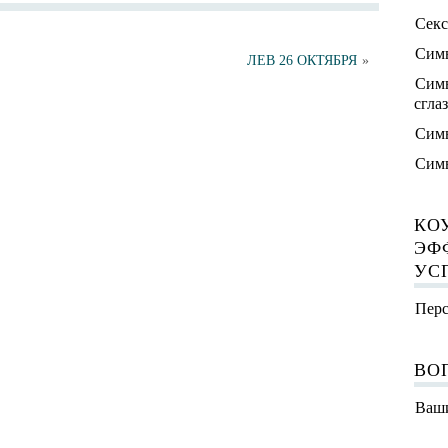
Секс
Симв
ЛЕВ 26 ОКТЯБРЯ
»
Симв
сгла
Симв
Симв
КО
ЭФ
УС
Перс
ВО
Ваши