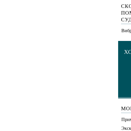
СК
ПО
СУ
Вибр
Х
МО
Прим
Экск