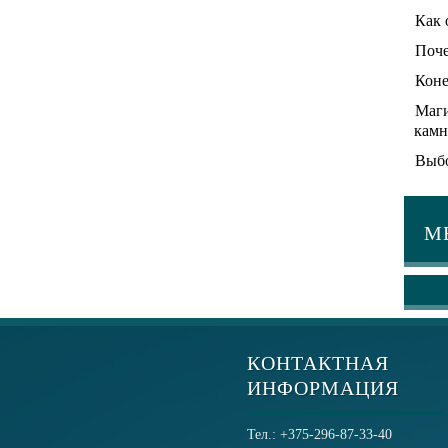
Как 
Поче
Коне
Маги
камн
Выбо
М
КОНТАКТНАЯ
ИНФОРМАЦИЯ
Тел.: +375-296-87-33-40