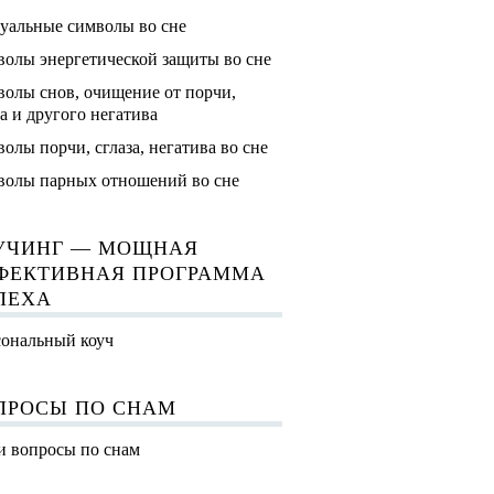
уальные символы во сне
олы энергетической защиты во сне
олы снов, очищение от порчи,
за и другого негатива
олы порчи, сглаза, негатива во сне
олы парных отношений во сне
УЧИНГ — МОЩНАЯ
ФЕКТИВНАЯ ПРОГРАММА
ПЕХА
ональный коуч
ПРОСЫ ПО СНАМ
 вопросы по снам