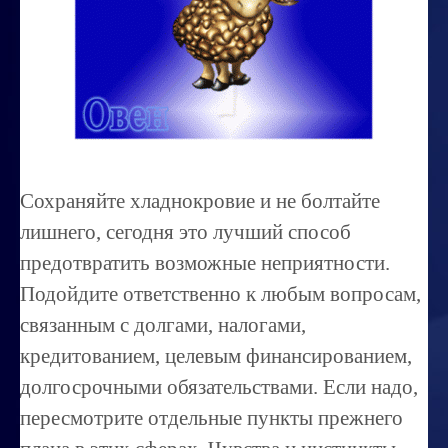
Миссиональность
Королевский гороскоп
Найти идеального партнера
Корректировка характера
Профпригодность ребенка
Сохраняйте хладнокровие и не болтайте
Совместимость
лишнего, сегодня это лучший способ
ОБУЧЕНИЕ
предотвратить возможные неприятности.
Подойдите ответственно к любым вопросам,
Занятия по расшифровке снов
связанным с долгами, налогами,
Магия денег
кредитованием, целевым финансированием,
Ищем любовь
долгосрочными обязательствами. Если надо,
Позитивное мышление
пересмотрите отдельные пункты прежнего