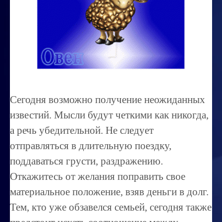
Миссиональность
Королевский гороскоп
Найти идеального партнера
Корректировка характера
Профпригодность ребенка
Сегодня возможно получение неожиданных
Совместимость
известий. Мысли будут четкими как никогда,
ОБУЧЕНИЕ
а речь убедительной. Не следует
отправляться в длительную поездку,
Занятия по расшифровке снов
поддаваться грусти, раздражению.
Магия денег
Откажитесь от желания поправить свое
Ищем любовь
материальное положение, взяв деньги в долг.
Позитивное мышление
Тем, кто уже обзавелся семьей, сегодня также