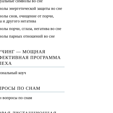
уальные символы во сне
олы энергетической защиты во сне
олы снов, очищение от порчи,
за и другого негатива
олы порчи, сглаза, негатива во сне
олы парных отношений во сне
УЧИНГ — МОЩНАЯ
ФЕКТИВНАЯ ПРОГРАММА
ПЕХА
ональный коуч
ПРОСЫ ПО СНАМ
 вопросы по снам