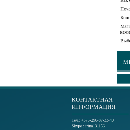
Как 
Поче
Коне
Маги
камн
Выбо
М
КОНТАКТНАЯ
ИНФОРМАЦИЯ
Тел.: +375-296-87-33-40
Skype : irina131156