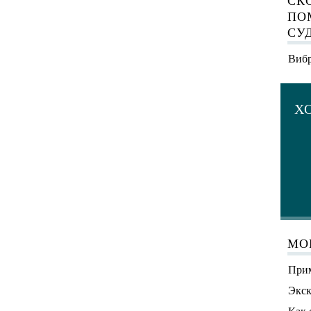
СК
ПО
СУ
Вибр
Х
МО
Прим
Экск