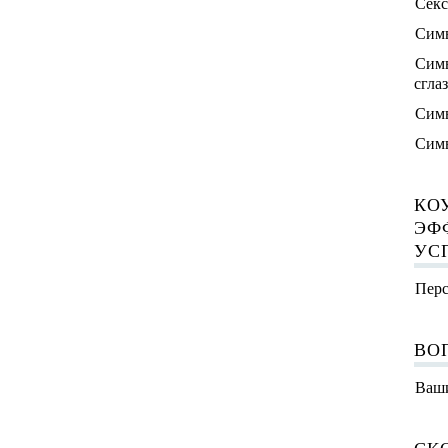
Секс
Симв
Симв
сгла
Симв
Симв
КО
ЭФ
УС
Перс
ВО
Ваши