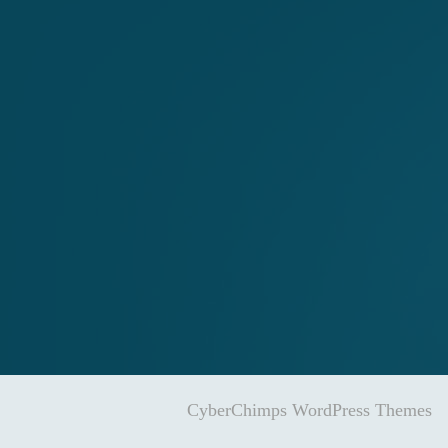
CyberChimps WordPress Themes