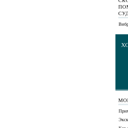
СК
ПО
СУ
Вибр
Х
МО
Прим
Экск