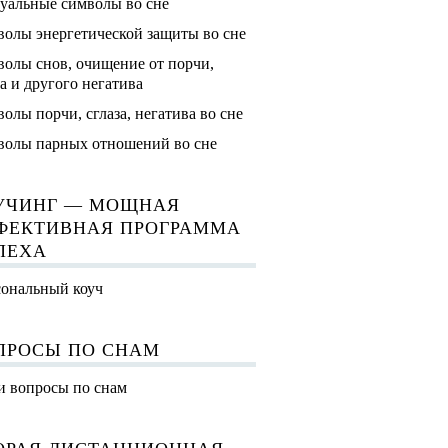
уальные символы во сне
олы энергетической защиты во сне
олы снов, очищение от порчи,
за и другого негатива
олы порчи, сглаза, негатива во сне
олы парных отношений во сне
УЧИНГ — МОЩНАЯ
ФЕКТИВНАЯ ПРОГРАММА
ПЕХА
ональный коуч
ПРОСЫ ПО СНАМ
 вопросы по снам