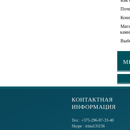
Как 
Поче
Коне
Маги
камн
Выбо
М
КОНТАКТНАЯ
ИНФОРМАЦИЯ
Тел.: +375-296-87-33-40
Skype : irina131156