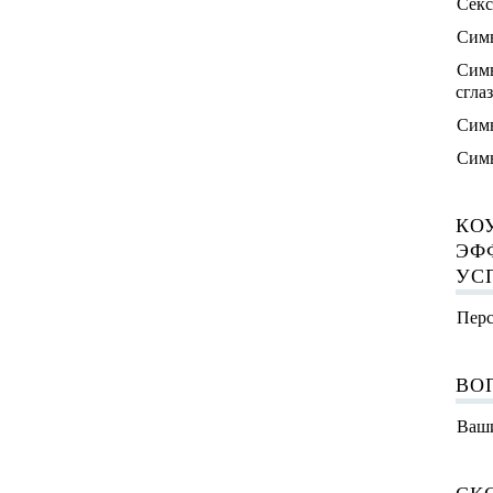
Секс
Симв
Симв
сгла
Симв
Симв
КО
ЭФ
УС
Перс
ВО
Ваши