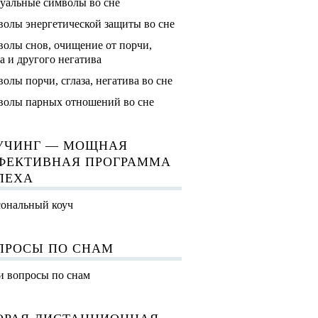
уальные символы во сне
олы энергетической защиты во сне
олы снов, очищение от порчи,
за и другого негатива
олы порчи, сглаза, негатива во сне
олы парных отношений во сне
УЧИНГ — МОЩНАЯ
ФЕКТИВНАЯ ПРОГРАММА
ПЕХА
ональный коуч
ПРОСЫ ПО СНАМ
 вопросы по снам