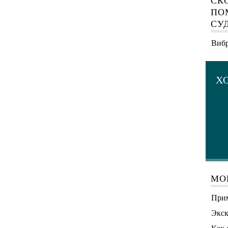
СК
ПО
СУ
Вибр
Х
МО
Прим
Экск