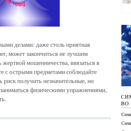
выми делами: даже столь приятная
нег, может закончиться не лучшим
ь жертвой мошенничества, ввязаться в
те с острыми предметами соблюдайте
ь риск получить незначительные, но
заниматься физическими упражнениями,
СИ
ть.
ВО
Симв
Симв