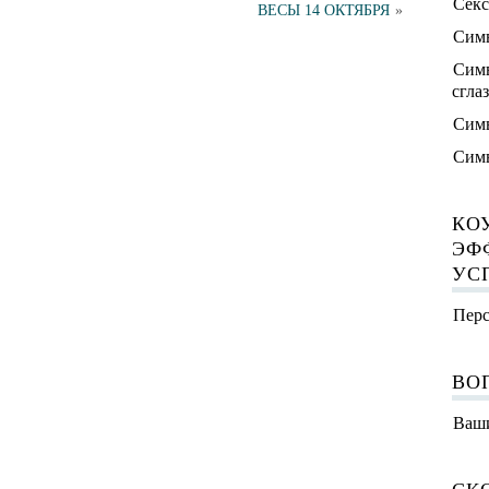
Секс
ВЕСЫ 14 ОКТЯБРЯ
»
Симв
Симв
сгла
Симв
Симв
КО
ЭФ
УС
Перс
ВО
Ваши