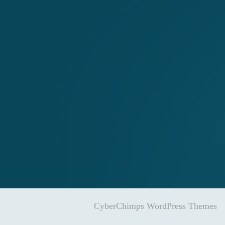
CyberChimps WordPress Themes