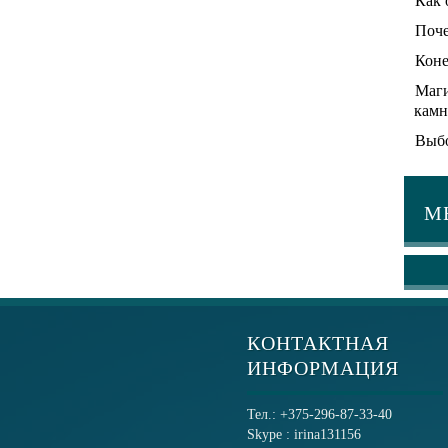
Как 
Поче
Коне
Маги
камн
Выбо
М
КОНТАКТНАЯ
ИНФОРМАЦИЯ
Тел.: +375-296-87-33-40
Skype : irina131156