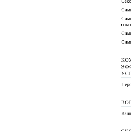
Секс
Симв
Симв
сгла
Симв
Симв
КО
ЭФ
УС
Перс
ВО
Ваши