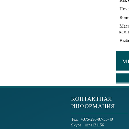
Как 
Поче
Коне
Маги
камн
Выбо
М
КОНТАКТНАЯ
ИНФОРМАЦИЯ
Тел.: +375-296-87-33-40
Skype : irina131156