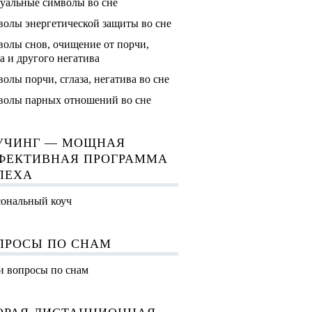
уальные символы во сне
олы энергетической защиты во сне
олы снов, очищение от порчи,
за и другого негатива
олы порчи, сглаза, негатива во сне
олы парных отношений во сне
УЧИНГ — МОЩНАЯ
ФЕКТИВНАЯ ПРОГРАММА
ПЕХА
ональный коуч
ПРОСЫ ПО СНАМ
 вопросы по снам