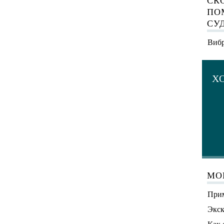
СК
ПО
СУ
Вибр
Х
МО
Прим
Экск