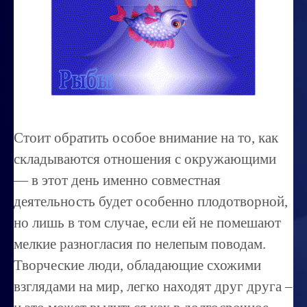
Миссиональность
Королевский гороскоп
Найти идеального партнера
Корректировка характера
Профпригодность ребенка
Стоит обратить особое внимание на то, как
Совместимость
складываются отношения с окружающими
ОБУЧЕНИЕ
— в этот день именно совместная
деятельность будет особенно плодотворной,
Занятия по расшифровке снов
но лишь в том случае, если ей не помешают
Магия денег
мелкие разногласия по нелепым поводам.
Ищем любовь
Творческие люди, обладающие схожими
Позитивное мышление
взглядами на мир, легко находят друг друга –