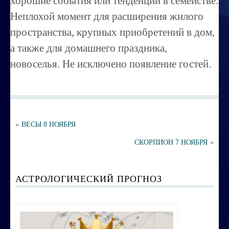
хорошие события или тенденции в семействе.
Порча ,сглаз
Неплохой момент для расширения жилого
Усовершенствование личности
пространства, крупных приобретений в дом,
Перепрограммирование на счастье
а также для домашнего праздника,
новоселья. Не исключено появление гостей.
Секреты успешных продаж
Психоэнергетическая гимнастика
Занятия по эзотерике
Этика семейных взаимоотношений
«
ВЕСЫ 8 НОЯБРЯ
СКОРПИОН 7 НОЯБРЯ
»
Вибрационные коды на здоровье
Ваша жизненная миссия
АСТРОЛОГИЧЕСКИЙ ПРОГНОЗ
Управление эмоциями и мыслями
Экспресс-курс по Су-джок терапии
Воспитание ребенка без угроз и насилия