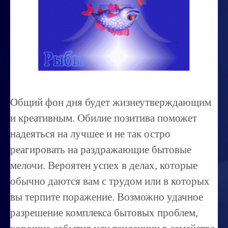
Миссиональность
Королевский гороскоп
Найти идеального партнера
Корректировка характера
Профпригодность ребенка
Общий фон дня будет жизнеутверждающим
Совместимость
и креативным. Обилие позитива поможет
ОБУЧЕНИЕ
надеяться на лучшее и не так остро
реагировать на раздражающие бытовые
Занятия по расшифровке снов
мелочи. Вероятен успех в делах, которые
Магия денег
обычно даются вам с трудом или в которых
Ищем любовь
вы терпите поражение. Возможно удачное
Позитивное мышление
разрешение комплекса бытовых проблем,