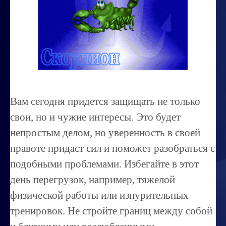
Миссиональность
Королевский гороскоп
Найти идеального партнера
Корректировка характера
Профпригодность ребенка
Вам сегодня придется защищать не только
Совместимость
свои, но и чужие интересы. Это будет
ОБУЧЕНИЕ
непростым делом, но уверенность в своей
правоте придаст сил и поможет разобраться с
Занятия по расшифровке снов
подобными проблемами. Избегайте в этот
Магия денег
день перегрузок, например, тяжелой
Ищем любовь
физической работы или изнурительных
Позитивное мышление
тренировок. Не стройте границ между собой