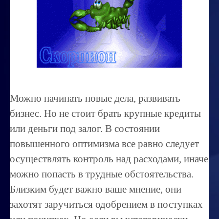
Миссиональность
Королевский гороскоп
Найти идеального партнера
Корректировка характера
Профпригодность ребенка
Можно начинать новые дела, развивать
Совместимость
бизнес. Но не стоит брать крупные кредиты
ОБУЧЕНИЕ
или деньги под залог. В состоянии
повышенного оптимизма все равно следует
Занятия по расшифровке снов
осуществлять контроль над расходами, иначе
Магия денег
можно попасть в трудные обстоятельства.
Ищем любовь
Близким будет важно ваше мнение, они
Позитивное мышление
захотят заручиться одобрением в поступках