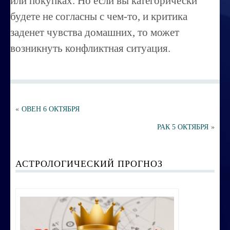
или покупках. Но если вы категорически
Порча ,сглаз
будете не согласны с чем-то, и критика
Усовершенствование личности
заденет чувства домашних, то может
Перепрограммирование на счастье
возникнуть конфликтная ситуация.
Секреты успешных продаж
Психоэнергетическая гимнастика
Занятия по эзотерике
«
ОВЕН 6 ОКТЯБРЯ
Этика семейных взаимоотношений
РАК 5 ОКТЯБРЯ
»
Вибрационные коды на здоровье
АСТРОЛОГИЧЕСКИЙ ПРОГНОЗ
Ваша жизненная миссия
Управление эмоциями и мыслями
Экспресс-курс по Су-джок терапии
Воспитание ребенка без угроз и насилия