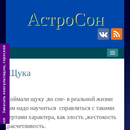
АстроСон
ГЛАВНАЯ
УСЛУГИ
Щука
Услуги парапсихолога
Очищение и подзарядка энергополя
Поймали щуку ,во сне- в реальной жизни
Изготовление индивидуальных талисманов
вам надо научиться справляться с такими
Услуги астролога
чертами характера, как злость ,жестокость
Семейный астропсихолог
,расчетливость.