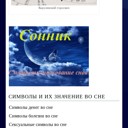
Порча ,сглаз
Королевский гороскоп
Усовершенствование личности
Перепрограммирование на счастье
Секреты успешных продаж
Психоэнергетическая гимнастика
Занятия по эзотерике
Этика семейных взаимоотношений
Вибрационные коды на здоровье
Ваша жизненная миссия
СИМВОЛЫ И ИХ ЗНАЧЕНИЕ ВО СНЕ
Управление эмоциями и мыслями
Символы денег во сне
Экспресс-курс по Су-джок терапии
Символы болезни во сне
Сексуальные символы во сне
Воспитание ребенка без угроз и насилия