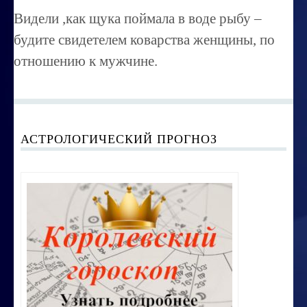
Миссиональность
Видели ,как щука поймала в воде рыбу –
Королевский гороскоп
будите свидетелем коварства женщины, по
отношению к мужчине.
Найти идеального партнера
Корректировка характера
Профпригодность ребенка
АСТРОЛОГИЧЕСКИЙ ПРОГНОЗ
Совместимость
ОБУЧЕНИЕ
Занятия по расшифровке снов
Магия денег
Ищем любовь
Позитивное мышление