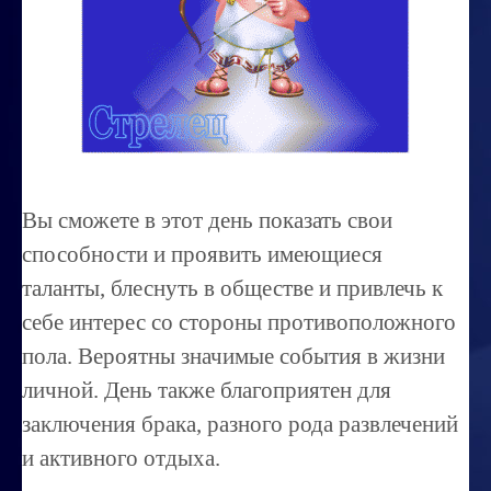
Миссиональность
Королевский гороскоп
Найти идеального партнера
Корректировка характера
Профпригодность ребенка
Вы сможете в этот день показать свои
Совместимость
способности и проявить имеющиеся
ОБУЧЕНИЕ
таланты, блеснуть в обществе и привлечь к
себе интерес со стороны противоположного
Занятия по расшифровке снов
пола. Вероятны значимые события в жизни
Магия денег
личной. День также благоприятен для
Ищем любовь
заключения брака, разного рода развлечений
Позитивное мышление
и активного отдыха.