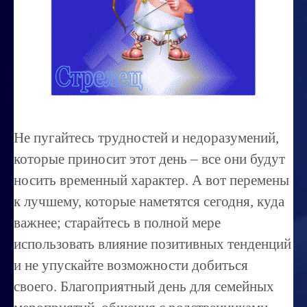
Миссиональность
Королевский гороскоп
Найти идеального партнера
Корректировка характера
Профпригодность ребенка
Не пугайтесь трудностей и недоразумений,
Совместимость
которые приносит этот день – все они будут
ОБУЧЕНИЕ
носить временный характер. А вот перемены
к лучшему, которые наметятся сегодня, куда
Занятия по расшифровке снов
важнее; старайтесь в полной мере
Магия денег
использовать влияние позитивных тенденций
Ищем любовь
и не упускайте возможности добиться
Позитивное мышление
своего. Благоприятный день для семейных