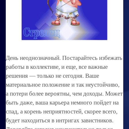
Миссиональность
Королевский гороскоп
Найти идеального партнера
Корректировка характера
Профпригодность ребенка
День неоднозначный. Постарайтесь избежать
Совместимость
работы в коллективе, и еще, все важные
ОБУЧЕНИЕ
решения — только не сегодня. Ваше
материальное положение и так неустойчиво,
Занятия по расшифровке снов
а потери более вероятны, чем доходы. Может
Магия денег
быть даже, ваша карьера немного пойдет на
Ищем любовь
спад, а корень неприятностей, скорее всего,
Позитивное мышление
будет находиться в интригах завистников.