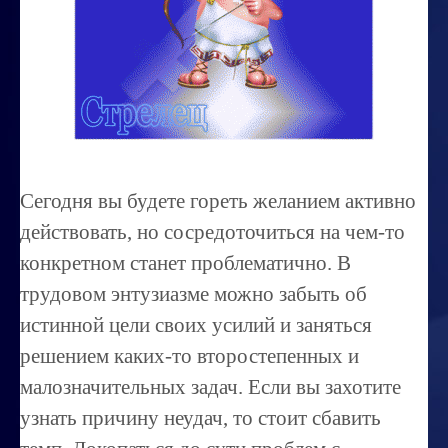
Миссиональность
Королевский гороскоп
Найти идеального партнера
Корректировка характера
Профпригодность ребенка
Сегодня вы будете гореть желанием активно
Совместимость
действовать, но сосредоточиться на чем-то
ОБУЧЕНИЕ
конкретном станет проблематично. В
трудовом энтузиазме можно забыть об
Занятия по расшифровке снов
истинной цели своих усилий и заняться
Магия денег
решением каких-то второстепенных и
Ищем любовь
малозначительных задач. Если вы захотите
Позитивное мышление
узнать причину неудач, то стоит сбавить