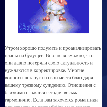
Миссиональность
Королевский гороскоп
Найти идеального партнера
Корректировка характера
Профпригодность ребенка
Утром хорошо подумать и проанализировать
Совместимость
планы на будущее. Вполне возможно, что
ОБУЧЕНИЕ
они давно потеряли свою актуальность и
нуждаются в корректировке. Многие
Занятия по расшифровке снов
вопросы встанут на свои места благодаря
Магия денег
вашему трезвому суждению. Отношения с
Ищем любовь
близкими сложатся сегодня весьма
Позитивное мышление
гармонично. Если вам захочется романтики