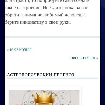
или страсти, то попробуйте сами создать
Порча ,сглаз
такое настроение. Не ждите, пока на вас
Усовершенствование личности
обратит внимание любимый человек, а
Перепрограммирование на счастье
берите инициативу в свои руки.
Секреты успешных продаж
Психоэнергетическая гимнастика
Занятия по эзотерике
«
РАК 6 НОЯБРЯ
Этика семейных взаимоотношений
ОВЕН 5 НОЯБРЯ
»
Вибрационные коды на здоровье
АСТРОЛОГИЧЕСКИЙ ПРОГНОЗ
Ваша жизненная миссия
Управление эмоциями и мыслями
Экспресс-курс по Су-джок терапии
Воспитание ребенка без угроз и насилия