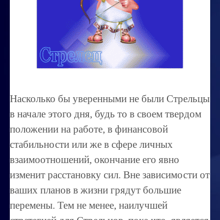
Миссиональность
Королевский гороскоп
Найти идеального партнера
Корректировка характера
Профпригодность ребенка
Насколько бы уверенными не были Стрельцы
Совместимость
в начале этого дня, будь то в своем твердом
ОБУЧЕНИЕ
положении на работе, в финансовой
стабильности или же в сфере личных
Занятия по расшифровке снов
взаимоотношений, окончание его явно
Магия денег
изменит расстановку сил. Вне зависимости от
Ищем любовь
ваших планов в жизни грядут большие
Позитивное мышление
перемены. Тем не менее, наилучшей