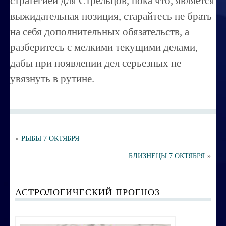
стратегией для Стрельцов, пока что, является
Порча ,сглаз
выжидательная позиция, старайтесь не брать
Усовершенствование личности
на себя дополнительных обязательств, а
Перепрограммирование на счастье
разберитесь с мелкими текущими делами,
дабы при появлении дел серьезных не
Секреты успешных продаж
увязнуть в рутине.
Психоэнергетическая гимнастика
Занятия по эзотерике
Этика семейных взаимоотношений
«
РЫБЫ 7 ОКТЯБРЯ
Вибрационные коды на здоровье
БЛИЗНЕЦЫ 7 ОКТЯБРЯ
»
Ваша жизненная миссия
Управление эмоциями и мыслями
АСТРОЛОГИЧЕСКИЙ ПРОГНОЗ
Экспресс-курс по Су-джок терапии
Воспитание ребенка без угроз и насилия