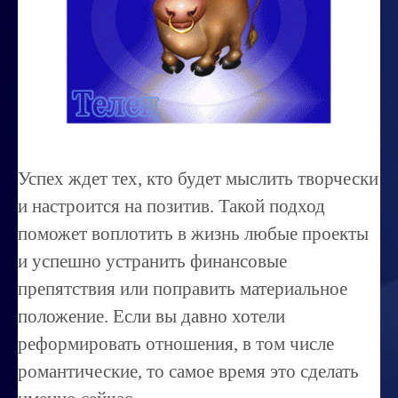
Миссиональность
Королевский гороскоп
Найти идеального партнера
Корректировка характера
Профпригодность ребенка
Успех ждет тех, кто будет мыслить творчески
Совместимость
и настроится на позитив. Такой подход
ОБУЧЕНИЕ
поможет воплотить в жизнь любые проекты
и успешно устранить финансовые
Занятия по расшифровке снов
препятствия или поправить материальное
Магия денег
положение. Если вы давно хотели
Ищем любовь
реформировать отношения, в том числе
Позитивное мышление
романтические, то самое время это сделать