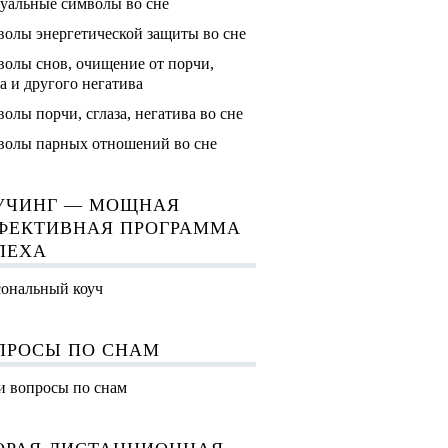
уальные символы во сне
олы энергетической защиты во сне
олы снов, очищение от порчи,
за и другого негатива
олы порчи, сглаза, негатива во сне
олы парных отношений во сне
УЧИНГ — МОЩНАЯ
ФЕКТИВНАЯ ПРОГРАММА
ПЕХА
ональный коуч
ПРОСЫ ПО СНАМ
 вопросы по снам