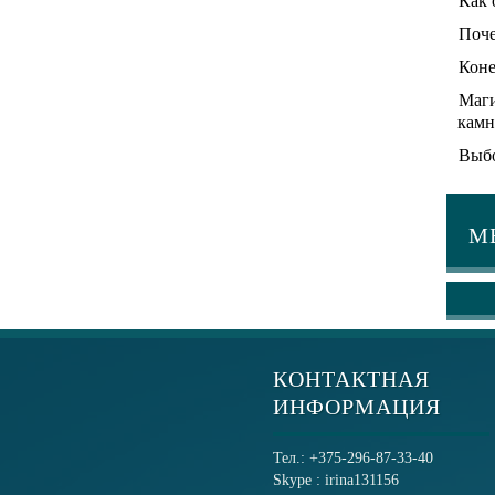
Как 
Поче
Коне
Маги
камн
Выбо
М
КОНТАКТНАЯ
ИНФОРМАЦИЯ
Тел.: +375-296-87-33-40
Skype : irina131156