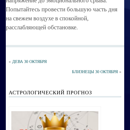
напряжение до эмоционального срыва.
Порча ,сглаз
Попытайтесь провести большую часть дня
Усовершенствование личности
на свежем воздухе в спокойной,
Перепрограммирование на счастье
расслабляющей обстановке.
Секреты успешных продаж
Психоэнергетическая гимнастика
Занятия по эзотерике
«
ДЕВА 30 ОКТЯБРЯ
Этика семейных взаимоотношений
БЛИЗНЕЦЫ 30 ОКТЯБРЯ
»
Вибрационные коды на здоровье
АСТРОЛОГИЧЕСКИЙ ПРОГНОЗ
Ваша жизненная миссия
Управление эмоциями и мыслями
Экспресс-курс по Су-джок терапии
Воспитание ребенка без угроз и насилия