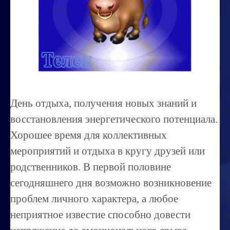
Миссиональность
Королевский гороскоп
Найти идеального партнера
Корректировка характера
Профпригодность ребенка
День отдыха, получения новых знаний и
Совместимость
восстановления энергетического потенциала.
ОБУЧЕНИЕ
Хорошее время для коллективных
мероприятий и отдыха в кругу друзей или
Занятия по расшифровке снов
родственников. В первой половине
Магия денег
сегодняшнего дня возможно возникновение
Ищем любовь
проблем личного характера, а любое
Позитивное мышление
неприятное известие способно довести