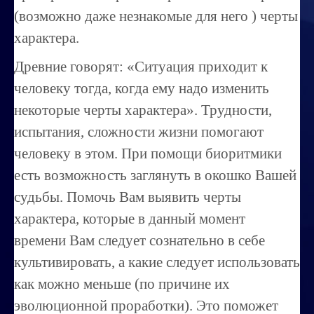
Порча ,сглаз
(возможно даже незнакомые для него ) черты
Усовершенствование личности
характера.
Перепрограммирование на счастье
Древние говорят: «Ситуация приходит к
человеку тогда, когда ему надо изменить
Секреты успешных продаж
некоторые черты характера». Трудности,
Психоэнергетическая гимнастика
испытания, сложности жизни помогают
Занятия по эзотерике
человеку в этом. При помощи биоритмики
Этика семейных взаимоотношений
есть возможность заглянуть в окошко Вашей
судьбы. Помочь Вам выявить черты
Вибрационные коды на здоровье
характера, которые в данный момент
Ваша жизненная миссия
времени Вам следует сознательно в себе
Управление эмоциями и мыслями
культивировать, а какие следует использовать
как можно меньше (по причине их
Экспресс-курс по Су-джок терапии
эволюционной проработки). Это поможет
Воспитание ребенка без угроз и насилия