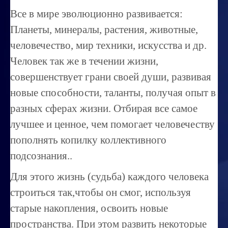
Миссиональность
Все в мире эволюционно развивается:
Королевский гороскоп
Планеты, минералы, растения, животные,
человечество, мир техники, искусства и др.
Найти идеального партнера
Человек так же в течении жизни,
Корректировка характера
совершенствует грани своей души, развивая
Профпригодность ребенка
новые способности, таланты, получая опыт в
разных сферах жизни. Отбирая все самое
Совместимость
лучшее и ценное, чем помогает человечеству
ОБУЧЕНИЕ
пополнять копилку коллективного
Занятия по расшифровке снов
подсознания..
Магия денег
Для этого жизнь (судьба) каждого человека
Ищем любовь
строиться так,чтобы он смог, используя
старые накопления, освоить новые
Позитивное мышление
пространства. При этом развить некоторые