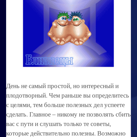
Миссиональность
Королевский гороскоп
Найти идеального партнера
Корректировка характера
Профпригодность ребенка
Совместимость
ОБУЧЕНИЕ
День не самый простой, но интересный и
Занятия по расшифровке снов
плодотворный. Чем раньше вы определитесь
Магия денег
с целями, тем больше полезных дел успеете
сделать. Главное – никому не позволять сбить
Ищем любовь
вас с пути и слушать только те советы,
Позитивное мышление
которые действительно полезны. Возможно