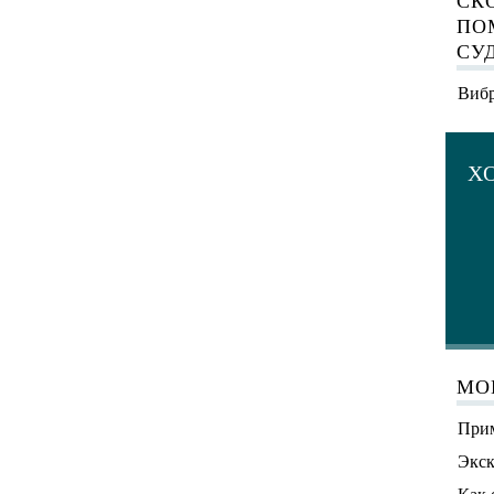
СК
ПО
СУ
Вибр
Х
МО
Прим
Экск