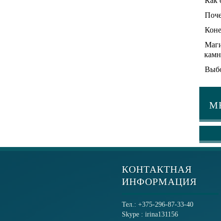
Как 
Поче
Коне
Маги
камн
Выбо
М
КОНТАКТНАЯ
ИНФОРМАЦИЯ
Тел.: +375-296-87-33-40
Skype : irina131156