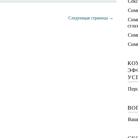
Секс
Симв
Следующая страница →
Симв
сгла
Симв
Симв
КО
ЭФ
УС
Перс
ВО
Ваши