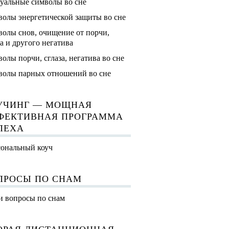
уальные символы во сне
олы энергетической защиты во сне
олы снов, очищение от порчи,
за и другого негатива
олы порчи, сглаза, негатива во сне
олы парных отношений во сне
УЧИНГ — МОЩНАЯ
ФЕКТИВНАЯ ПРОГРАММА
ПЕХА
ональный коуч
ПРОСЫ ПО СНАМ
 вопросы по снам