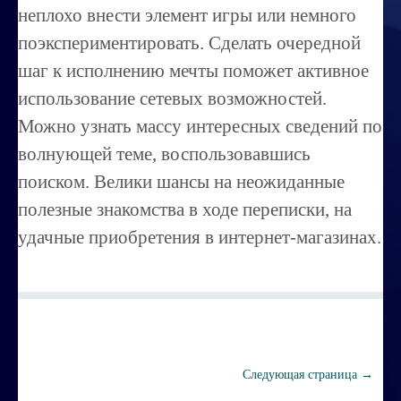
неплохо внести элемент игры или немного
Порча ,сглаз
поэкспериментировать. Сделать очередной
Усовершенствование личности
шаг к исполнению мечты поможет активное
Перепрограммирование на счастье
использование сетевых возможностей.
Можно узнать массу интересных сведений по
Секреты успешных продаж
волнующей теме, воспользовавшись
Психоэнергетическая гимнастика
поиском. Велики шансы на неожиданные
Занятия по эзотерике
полезные знакомства в ходе переписки, на
удачные приобретения в интернет-магазинах.
Этика семейных взаимоотношений
Вибрационные коды на здоровье
Ваша жизненная миссия
Управление эмоциями и мыслями
Следующая страница →
Экспресс-курс по Су-джок терапии