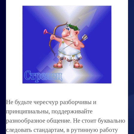
Миссиональность
Королевский гороскоп
Найти идеального партнера
Корректировка характера
Профпригодность ребенка
Совместимость
ОБУЧЕНИЕ
Занятия по расшифровке снов
Не будьте чересчур разборчивы и
Магия денег
принципиальны, поддерживайте
Ищем любовь
разнообразное общение. Не стоит буквально
следовать стандартам, в рутинную работу
Позитивное мышление