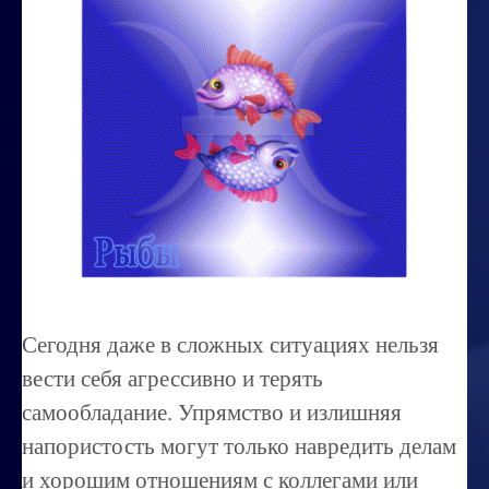
Миссиональность
Королевский гороскоп
Найти идеального партнера
Корректировка характера
Профпригодность ребенка
Совместимость
ОБУЧЕНИЕ
Занятия по расшифровке снов
Сегодня даже в сложных ситуациях нельзя
Магия денег
вести себя агрессивно и терять
Ищем любовь
самообладание. Упрямство и излишняя
напористость могут только навредить делам
Позитивное мышление
и хорошим отношениям с коллегами или