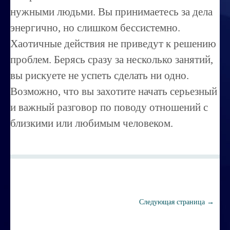
Порча ,сглаз
нужными людьми. Вы принимаетесь за дела
Усовершенствование личности
энергично, но слишком бессистемно.
Хаотичные действия не приведут к решению
Перепрограммирование на счастье
проблем. Берясь сразу за несколько занятий,
Секреты успешных продаж
вы рискуете не успеть сделать ни одно.
Психоэнергетическая гимнастика
Возможно, что вы захотите начать серьезный
Занятия по эзотерике
и важный разговор по поводу отношений с
близкими или любимым человеком.
Этика семейных взаимоотношений
Вибрационные коды на здоровье
Ваша жизненная миссия
Управление эмоциями и мыслями
Следующая страница →
Экспресс-курс по Су-джок терапии
Воспитание ребенка без угроз и насилия